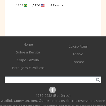
PDF
PDF
Resumo
Home
Edição Atual
Sobre a Revista
Acervo
Corpo Editorial
Contato
Instruções e Políticas
1982-0232 (Eletrônico)
Audiol. Commun. Res.
©2026 Todos os direitos reservados sobre
o conteúdo deste website. Os artigos seguem suas próprias licenças.