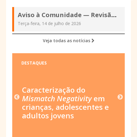
Aviso à Comunidade — Revisão das Políticas Editoriais e atualização
Terça-feira, 14 de julho de 2026
Veja todas as notícias
DESTAQUES
s da
Caracterização do
Forma
Mismatch Negativity
em
fonoa
o: um
crianças, adolescentes e
aleit
adultos jovens
estud