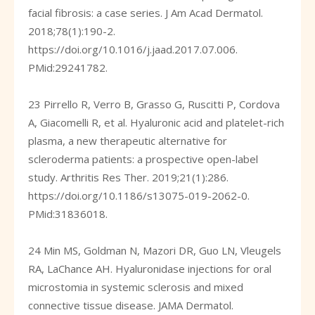
facial fibrosis: a case series. J Am Acad Dermatol.
2018;78(1):190-2.
https://doi.org/10.1016/j.jaad.2017.07.006
.
PMid:29241782.
23 Pirrello R, Verro B, Grasso G, Ruscitti P, Cordova
A, Giacomelli R, et al. Hyaluronic acid and platelet-rich
plasma, a new therapeutic alternative for
scleroderma patients: a prospective open-label
study. Arthritis Res Ther. 2019;21(1):286.
https://doi.org/10.1186/s13075-019-2062-0
.
PMid:31836018.
24 Min MS, Goldman N, Mazori DR, Guo LN, Vleugels
RA, LaChance AH. Hyaluronidase injections for oral
microstomia in systemic sclerosis and mixed
connective tissue disease. JAMA Dermatol.