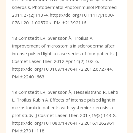
sclerosis. Photodermatol Photoimmunol Photomed.
2011;27(2):113-4.
https://doi.org/10.1111/j.1600-
0781.2011.00570.x
. PMid:21392116.
18 Comstedt LR, Svensson Å, Troilius A.
Improvement of microstomia in scleroderma after
intense pulsed light: a case series of four patients. J
Cosmet Laser Ther. 2012 Apr;14(2):102-6.
https://doi.org/10.3109/14764172.2012.672744
.
PMid:22401663.
19 Comstedt LR, Svensson Å, Hesselstrand R, Lehti
L, Troilius Rubin A. Effects of intense pulsed light in
microstomia in patients with systemic sclerosis: a
pilot study. J Cosmet Laser Ther. 2017;19(3):143-8.
https://doi.org/10.1080/14764172.2016.1262961
.
PMid:27911118.