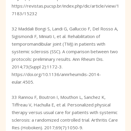
https://revistas.pucsp.br/index.php/dic/article/view/1
7183/15232
32 Maddali Bongi S, Landi G, Galluccio F, Del Rosso A,
Sigismondi F, Miniati I, et al. Rehabilitation of
temporomandibular joint (TMJ) in patients with
systemic sclerosis (SSC). A comparison between two
protocols: preliminary results. Ann Rheum Dis.
2014;73(Suppl 2):1172-3.
https://doi.org/10.1136/annrheumdis-2014-
eular.4505
.
33 Rannou F, Boutron I, Mouthon L, Sanchez K,
Tiffreau V, Hachulla E, et al. Personalized physical
therapy versus usual care for patients with systemic
sclerosis: a randomized controlled trial. Arthritis Care
Res (Hoboken). 2017;69(7):1050-9.