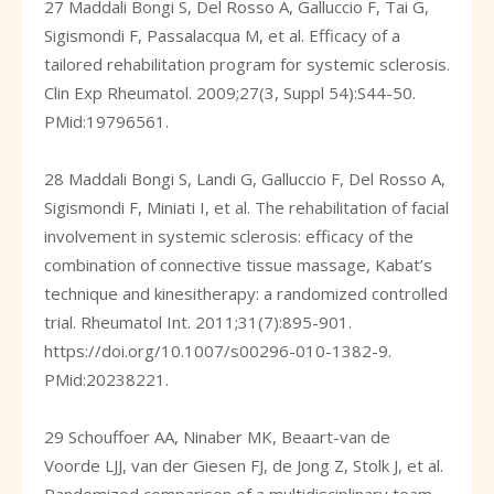
27 Maddali Bongi S, Del Rosso A, Galluccio F, Tai G,
Sigismondi F, Passalacqua M, et al. Efficacy of a
tailored rehabilitation program for systemic sclerosis.
Clin Exp Rheumatol. 2009;27(3, Suppl 54):S44-50.
PMid:19796561.
28 Maddali Bongi S, Landi G, Galluccio F, Del Rosso A,
Sigismondi F, Miniati I, et al. The rehabilitation of facial
involvement in systemic sclerosis: efficacy of the
combination of connective tissue massage, Kabat’s
technique and kinesitherapy: a randomized controlled
trial. Rheumatol Int. 2011;31(7):895-901.
https://doi.org/10.1007/s00296-010-1382-9
.
PMid:20238221.
29 Schouffoer AA, Ninaber MK, Beaart-van de
Voorde LJJ, van der Giesen FJ, de Jong Z, Stolk J, et al.
Randomized comparison of a multidisciplinary team