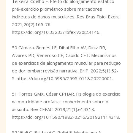
Teixeira-Coelho F. Efeito do alongamento estático
pré-exercício pliométrico sobre marcadores
indiretos de danos musculares. Rev Bras Fisiol Exerc.
2021;20(2):165-76.
https://doi.org/10.33233/rbfex.v20i2.4146
.
50 Câmara-Gomes LF, Dibai Filho AV, Diniz RR,
Alvares PD, Veneroso CE, Cabido CET. Mecanismos
de exercícios de alongamento muscular para redução
de dor lombar: revisão narrativa. BrJP. 2022;5(1):52-
5.
https://doi.org/10.5935/2595-0118.20220001
.
51 Torres GMX, César CPHAR. Fisiologia do exercício
na motricidade orofacial: conhecimento sobre o
assunto. Rev CEFAC. 2019;21(1):e14318.
https://doi.org/10.1590/1982-0216/201921114318
.
52 Vitali C, Baldanzi C, Polini F, Montesano A,