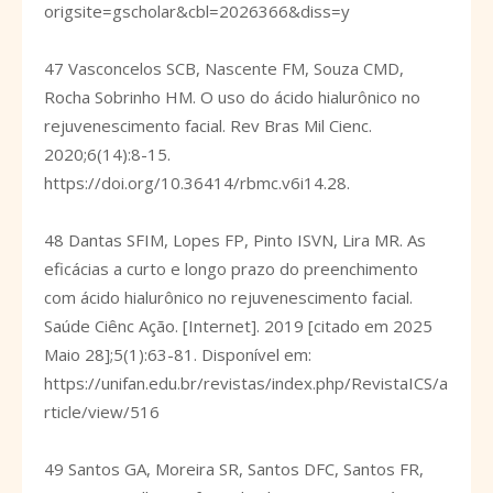
origsite=gscholar&cbl=2026366&diss=y
47 Vasconcelos SCB, Nascente FM, Souza CMD,
Rocha Sobrinho HM. O uso do ácido hialurônico no
rejuvenescimento facial. Rev Bras Mil Cienc.
2020;6(14):8-15.
https://doi.org/10.36414/rbmc.v6i14.28
.
48 Dantas SFIM, Lopes FP, Pinto ISVN, Lira MR. As
eficácias a curto e longo prazo do preenchimento
com ácido hialurônico no rejuvenescimento facial.
Saúde Ciênc Ação. [Internet]. 2019 [citado em 2025
Maio 28];5(1):63-81. Disponível em:
https://unifan.edu.br/revistas/index.php/RevistaICS/a
rticle/view/516
49 Santos GA, Moreira SR, Santos DFC, Santos FR,