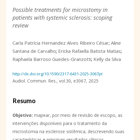
Possible treatments for microstomy in
patients with systemic sclerosis: scoping
review
Carla Patrícia Hernandez Alves Ribeiro César
;
Aline
Santana de Carvalho
;
Ericka Rafaella Batista Matias
;
Raphaela Barroso Guedes-Granzotti
;
Kelly da Silva
http://dx.doi.org/10.1590/2317-6431-2025-3067pt
Audiol. Commun. Res.,
vol.30,
e3067, 2025
Resumo
Objetivo
:
mapear, por meio de revisão de escopo, as
intervenções disponíveis para o tratamento da
microstomia na esclerose sistêmica, descrevendo suas
características e principais resultados clínicos.