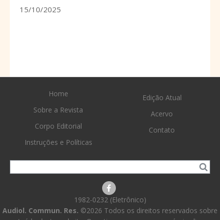
15/10/2025
Home
Edição Atual
Sobre a Revista
Acervo
Corpo Editorial
Contato
Instruções e Políticas
1982-0232 (Eletrônico)
Audiol. Commun. Res.
©2026 Todos os direitos reservados sobre