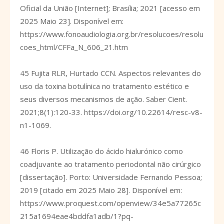
Oficial da União [Internet]; Brasília; 2021 [acesso em
2025 Maio 23]. Disponível em:
https://www.fonoaudiologia.org.br/resolucoes/resolu
coes_html/CFFa_N_606_21.htm
45 Fujita RLR, Hurtado CCN. Aspectos relevantes do
uso da toxina botulínica no tratamento estético e
seus diversos mecanismos de ação. Saber Cient.
2021;8(1):120-33.
https://doi.org/10.22614/resc-v8-
n1-1069
.
46 Floris P. Utilização do ácido hialurónico como
coadjuvante ao tratamento periodontal não cirúrgico
[dissertação]. Porto: Universidade Fernando Pessoa;
2019 [citado em 2025 Maio 28]. Disponível em:
https://www.proquest.com/openview/34e5a77265c
215a1694eae4bddfa1adb/1?pq-