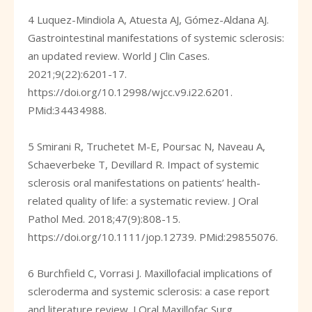
4 Luquez-Mindiola A, Atuesta AJ, Gómez-Aldana AJ.
Gastrointestinal manifestations of systemic sclerosis:
an updated review. World J Clin Cases.
2021;9(22):6201-17.
https://doi.org/10.12998/wjcc.v9.i22.6201
.
PMid:34434988.
5 Smirani R, Truchetet M-E, Poursac N, Naveau A,
Schaeverbeke T, Devillard R. Impact of systemic
sclerosis oral manifestations on patients’ health-
related quality of life: a systematic review. J Oral
Pathol Med. 2018;47(9):808-15.
https://doi.org/10.1111/jop.12739
. PMid:29855076.
6 Burchfield C, Vorrasi J. Maxillofacial implications of
scleroderma and systemic sclerosis: a case report
and literature review. J Oral Maxillofac Surg.