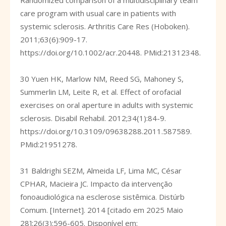
care program with usual care in patients with
systemic sclerosis. Arthritis Care Res (Hoboken).
2011;63(6):909-17.
https://doi.org/10.1002/acr.20448
. PMid:21312348.
30 Yuen HK, Marlow NM, Reed SG, Mahoney S,
Summerlin LM, Leite R, et al. Effect of orofacial
exercises on oral aperture in adults with systemic
sclerosis. Disabil Rehabil. 2012;34(1):84-9.
https://doi.org/10.3109/09638288.2011.587589
.
PMid:21951278.
31 Baldrighi SEZM, Almeida LF, Lima MC, César
CPHAR, Macieira JC. Impacto da intervenção
fonoaudiológica na esclerose sistêmica. Distúrb
Comum. [Internet]. 2014 [citado em 2025 Maio
28];26(3):596-605. Disponível em: