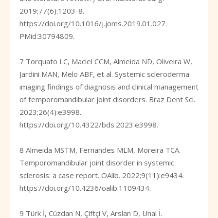
2019;77(6):1203-8.
https://doi.org/10.1016/j.joms.2019.01.027
.
PMid:30794809.
7 Torquato LC, Maciel CCM, Almeida ND, Oliveira W,
Jardini MAN, Melo ABF, et al. Systemic scleroderma:
imaging findings of diagnosis and clinical management
of temporomandibular joint disorders. Braz Dent Sci.
2023;26(4):e3998.
https://doi.org/10.4322/bds.2023.e3998
.
8 Almeida MSTM, Fernandes MLM, Moreira TCA.
Temporomandibular joint disorder in systemic
sclerosis: a case report. OAlib. 2022;9(11):e9434.
https://doi.org/10.4236/oalib.1109434
.
9 Türk İ, Cüzdan N, Çiftçi V, Arslan D, Ünal İ.