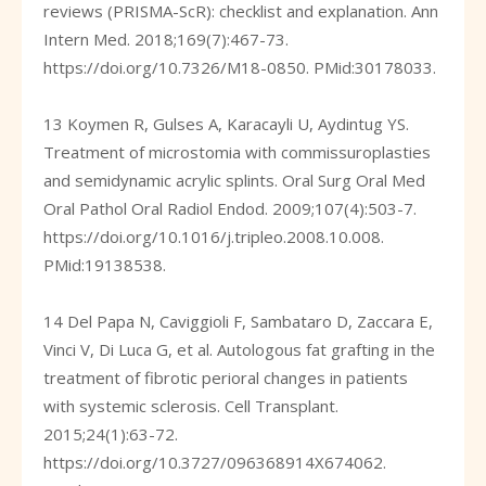
reviews (PRISMA-ScR): checklist and explanation. Ann
Intern Med. 2018;169(7):467-73.
https://doi.org/10.7326/M18-0850
. PMid:30178033.
13 Koymen R, Gulses A, Karacayli U, Aydintug YS.
Treatment of microstomia with commissuroplasties
and semidynamic acrylic splints. Oral Surg Oral Med
Oral Pathol Oral Radiol Endod. 2009;107(4):503-7.
https://doi.org/10.1016/j.tripleo.2008.10.008
.
PMid:19138538.
14 Del Papa N, Caviggioli F, Sambataro D, Zaccara E,
Vinci V, Di Luca G, et al. Autologous fat grafting in the
treatment of fibrotic perioral changes in patients
with systemic sclerosis. Cell Transplant.
2015;24(1):63-72.
https://doi.org/10.3727/096368914X674062
.