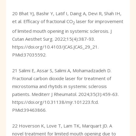
20 Bhat YJ, Bashir Y, Latif I, Daing A, Devi R, Shah IH,
et al. Efficacy of fractional CO
laser for improvement
2
of limited mouth opening in systemic sclerosis. J
Cutan Aesthet Surg. 2022;15(4):387-93.
https://doi.org/10.4103/JCAS.JCAS_29_21
.
PMid:37035592.
21 Salimi E, Assar S, Salimi A, Mohamadzadeh D.
Fractional carbon dioxide laser for treatment of
microstomia and rhytids in systemic sclerosis
patients. Mediterr J Rheumatol. 2024;35(3):459-63.
https://doi.org/10.31138/mjr.101223.fcd
.
PMid:39463866.
22 Hoverson K, Love T, Lam TK, Marquart JD. A
novel treatment for limited mouth opening due to