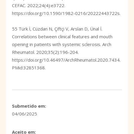
CEFAC. 2022;24(4):e3722.
https://doi.org/10.1590/1982-0216/20222443722s
.
55 Türk İ, Cüzdan N, Çiftçi V, Arslan D, Ünal İ.
Correlations between clinical features and mouth
opening in patients with systemic sclerosis. Arch
Rheumatol. 2020;35(2):196-204.
https://doi.org/10.46497/ArchRheumatol.2020.7434
.
PMid:32851368.
Submetido em:
04/06/2025
Aceito em: