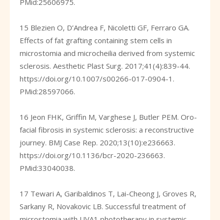
PMid:25606975.
15 Blezien O, D’Andrea F, Nicoletti GF, Ferraro GA.
Effects of fat grafting containing stem cells in
microstomia and microcheilia derived from systemic
sclerosis. Aesthetic Plast Surg. 2017;41(4):839-44.
https://doi.org/10.1007/s00266-017-0904-1
.
PMid:28597066.
16 Jeon FHK, Griffin M, Varghese J, Butler PEM. Oro-
facial fibrosis in systemic sclerosis: a reconstructive
journey. BMJ Case Rep. 2020;13(10):e236663.
https://doi.org/10.1136/bcr-2020-236663
.
PMid:33040038.
17 Tewari A, Garibaldinos T, Lai-Cheong J, Groves R,
Sarkany R, Novakovic LB. Successful treatment of
microstomia with UVA1 phototherapy in systemic