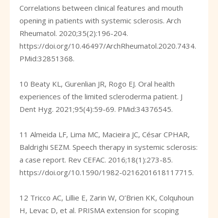
Correlations between clinical features and mouth
opening in patients with systemic sclerosis. Arch
Rheumatol. 2020;35(2):196-204.
https://doi.org/10.46497/ArchRheumatol.2020.7434
.
PMid:32851368.
10 Beaty KL, Gurenlian JR, Rogo EJ. Oral health
experiences of the limited scleroderma patient. J
Dent Hyg. 2021;95(4):59-69. PMid:34376545.
11 Almeida LF, Lima MC, Macieira JC, César CPHAR,
Baldrighi SEZM. Speech therapy in systemic sclerosis:
a case report. Rev CEFAC. 2016;18(1):273-85.
https://doi.org/10.1590/1982-0216201618117715
.
12 Tricco AC, Lillie E, Zarin W, O’Brien KK, Colquhoun
H, Levac D, et al. PRISMA extension for scoping