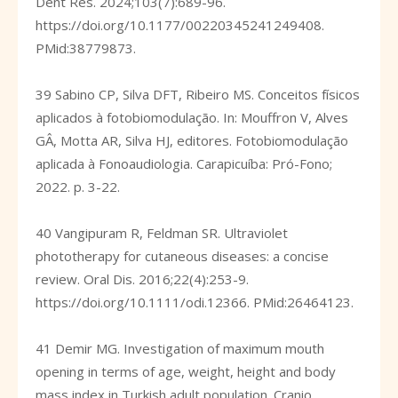
Dent Res. 2024;103(7):689-96.
https://doi.org/10.1177/00220345241249408
.
PMid:38779873.
39 Sabino CP, Silva DFT, Ribeiro MS. Conceitos físicos
aplicados à fotobiomodulação. In: Mouffron V, Alves
GÂ, Motta AR, Silva HJ, editores. Fotobiomodulação
aplicada à Fonoaudiologia. Carapicuíba: Pró-Fono;
2022. p. 3-22.
40 Vangipuram R, Feldman SR. Ultraviolet
phototherapy for cutaneous diseases: a concise
review. Oral Dis. 2016;22(4):253-9.
https://doi.org/10.1111/odi.12366
. PMid:26464123.
41 Demir MG. Investigation of maximum mouth
opening in terms of age, weight, height and body
mass index in Turkish adult population. Cranio.