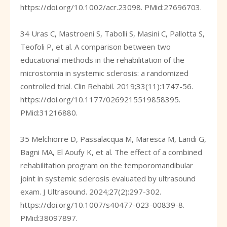
https://doi.org/10.1002/acr.23098
. PMid:27696703.
34 Uras C, Mastroeni S, Tabolli S, Masini C, Pallotta S,
Teofoli P, et al. A comparison between two
educational methods in the rehabilitation of the
microstomia in systemic sclerosis: a randomized
controlled trial. Clin Rehabil. 2019;33(11):1747-56.
https://doi.org/10.1177/0269215519858395
.
PMid:31216880.
35 Melchiorre D, Passalacqua M, Maresca M, Landi G,
Bagni MA, El Aoufy K, et al. The effect of a combined
rehabilitation program on the temporomandibular
joint in systemic sclerosis evaluated by ultrasound
exam. J Ultrasound. 2024;27(2):297-302.
https://doi.org/10.1007/s40477-023-00839-8
.
PMid:38097897.