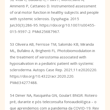
Ammenti P, Cattaneo D. Instrumented assessment
of oral motor function in healthy subjects and people
with systemic sclerosis. Dysphagia. 2015
Jun;30(3):286-95.
https://doi.org/10.1007/s00455-
015-9597-2
. PMid:25687967.
53 Oliveira AB, Ferrisse TM, Salomão KB, Miranda
ML, Bufalino A, Brighenti FL. Photobiomodulation in
the treatment of xerostomia associated with
hyposalivation in a pediatric patient with systemic
scleroderma. Autops Case Rep. 2021;11:e2020220.
https://doi.org/10.4322/acr.2020.220
.
PMid:34277488.
54 Dimer NA, Rasquinha GN, Goulart BNGR. Roteiro
pré, durante e pós teleconsulta fonoaudiológica – o
que aprendemos com a pandemia da COVID-19. Rev