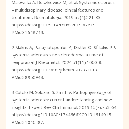
Malewska A, Roszkiewicz M, et al. Systemic sclerosis
– multidisciplinary disease: clinical features and
treatment. Reumatologia. 2019;57(4):221-33.
https://doi.org/10.5114/reum.2019.87619
.
PMid:31548749.
2 Makris A, Panagiotopoulos A, Distler O, Sfikakis PP.
Systemic sclerosis sine scleroderma: a time of
reappraisal. J Rheumatol. 2024;51(11):1060-8.
https://doi.org/10.3899/jrheum.2023-1113
.
PMid:38950948.
3 Cutolo M, Soldano S, Smith V. Pathophysiology of
systemic sclerosis: current understanding and new
insights. Expert Rev Clin Immunol. 2019;15(7):753-64.
https://doi.org/10.1080/1744666X.2019.1614915
.
PMid:31046487.