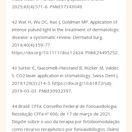
2025;43(4):571-6. PMid:37343049.
42 Wat H, Wu DC, Rao J, Goldman MP. Application of
intense pulsed light in the treatment of dermatologic
disease: a systematic review. Dermatol Surg.
2014;40(4):359-77.
https://doi.org/10.1111/dsu.12424
. PMid:24495252.
43 Sutter E, Giacomelli-Hiestand B, Rücker M, Valdec
S. CO2 laser application in stomatology. Swiss Dent J.
2019;129(3):214-5.
https://doi.org/10.61872/sdj-
2019-03-03
. PMid:30932397.
44 Brasil. CFFa: Conselho Federal de Fonoaudiologia.
Resolução CFFa nº 606, de 17 de março de 2021.
Dispõe sobre o uso da terapia por fotobiomodulação
como recurso terapêutico por fonoaudiólogos. Diário