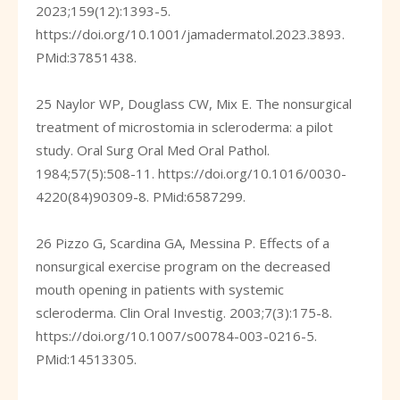
2023;159(12):1393-5.
https://doi.org/10.1001/jamadermatol.2023.3893
.
PMid:37851438.
25 Naylor WP, Douglass CW, Mix E. The nonsurgical
treatment of microstomia in scleroderma: a pilot
study. Oral Surg Oral Med Oral Pathol.
1984;57(5):508-11.
https://doi.org/10.1016/0030-
4220(84)90309-8
. PMid:6587299.
26 Pizzo G, Scardina GA, Messina P. Effects of a
nonsurgical exercise program on the decreased
mouth opening in patients with systemic
scleroderma. Clin Oral Investig. 2003;7(3):175-8.
https://doi.org/10.1007/s00784-003-0216-5
.
PMid:14513305.