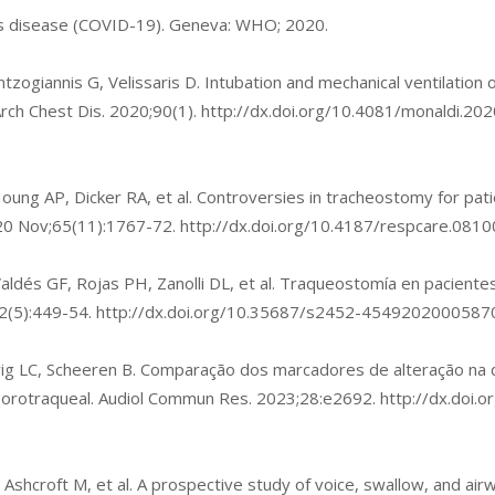
us disease (COVID-19). Geneva: WHO; 2020.
zogiannis G, Velissaris D. Intubation and mechanical ventilation o
rch Chest Dis. 2020;90(1).
http://dx.doi.org/10.4081/monaldi.20
oung AP, Dicker RA, et al. Controversies in tracheostomy for pat
020 Nov;65(11):1767-72.
http://dx.doi.org/10.4187/respcare.0810
aldés GF, Rojas PH, Zanolli DL, et al. Traqueostomía en pacient
72(5):449-54.
http://dx.doi.org/10.35687/s2452-4549202000587
wig LC, Scheeren B. Comparação dos marcadores de alteração na 
orotraqueal. Audiol Commun Res. 2023;28:e2692.
http://dx.doi.
J, Ashcroft M, et al. A prospective study of voice, swallow, and a