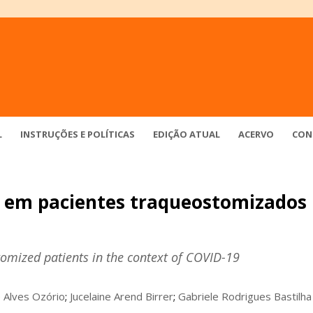
L
INSTRUÇÕES E POLÍTICAS
EDIÇÃO ATUAL
ACERVO
CON
 em pacientes traqueostomizados
omized patients in the context of COVID-19
e Alves Ozório
;
Jucelaine Arend Birrer
;
Gabriele Rodrigues Bastilha