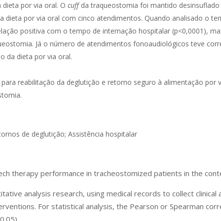
dieta por via oral. O
cuff
da traqueostomia foi mantido desinsuflado 
da dieta por via oral com cinco atendimentos. Quando analisado o te
elação positiva com o tempo de internação hospitalar (p<0,0001), m
eostomia. Já o número de atendimentos fonoaudiológicos teve corr
 da dieta por via oral.
para reabilitação da deglutição e retorno seguro à alimentação por v
stomia.
rnos de deglutição; Assistência hospitalar
ech therapy performance in tracheostomized patients in the con
ative analysis research, using medical records to collect clinical
rventions. For statistical analysis, the Pearson or Spearman corre
0.05).