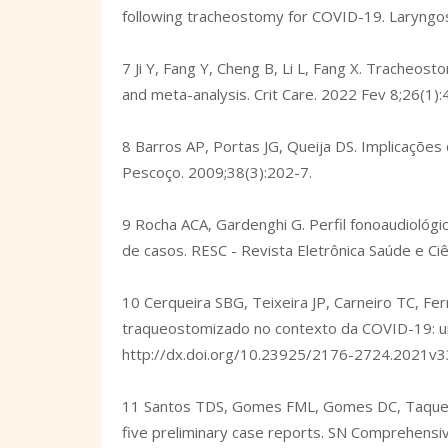
following tracheostomy for COVID-19. Laryng
7 Ji Y, Fang Y, Cheng B, Li L, Fang X. Tracheos
and meta-analysis. Crit Care. 2022 Fev 8;26(1):
8 Barros AP, Portas JG, Queija DS. Implicações
Pescoço. 2009;38(3):202-7.
9 Rocha ACA, Gardenghi G. Perfil fonoaudiológi
de casos. RESC - Revista Eletrônica Saúde e Ciê
10 Cerqueira SBG, Teixeira JP, Carneiro TC, Fer
traqueostomizado no contexto da COVID-19: um
http://dx.doi.org/10.23925/2176-2724.2021v
11 Santos TDS, Gomes FML, Gomes DC, Taquemor
five preliminary case reports. SN Comprehensive