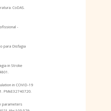
eratura. CoDAS.
fissional -
o para Disfagia
gia in Stroke
4801.
nulation in COVID-19
1
. PMid:32740720.
ory parameters
. 2021 Abr;105:579-