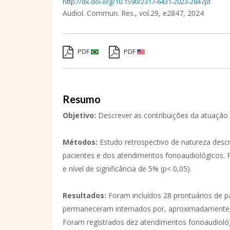
http://dx.doi.org/10.1590/2317-6431-2023-2847pt
Audiol. Commun. Res.,
vol.29,
e2847, 2024
PDF
PDF
Resumo
Objetivo:
Descrever as contribuições da atuação
Métodos:
Estudo retrospectivo de natureza descrit
pacientes e dos atendimentos fonoaudiológicos. P
e nível de significância de 5% (p< 0,05).
Resultados:
Foram incluídos 28 prontuários de 
permaneceram internados por, aproximadamente, 5
Foram registrados dez atendimentos fonoaudiológi