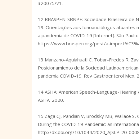
320075/v1
.
12 BRASPEN-SBNPE: Sociedade Brasileira de Nu
19: Orientações aos fonoaudiólogos atuantes n
a pandemia de COVID-19 [Internet]. São Paulo:
https://www.braspen.org/post/a-import%C3%
13 Manzano-Aquiahuatl C, Tobar-Fredes R, Zava
Posicionamiento de la Sociedad Latinoamericana 
pandemia COVID-19. Rev Gastroenterol Mex. 2
14 ASHA: American Speech-Language-Hearing As
ASHA; 2020.
15 Zaga CJ, Pandian V, Brodsky MB, Wallace S,
During the COVID-19 Pandemic: an international
http://dx.doi.org/10.1044/2020_AJSLP-20-000