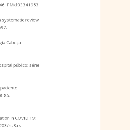
346
. PMid:33341953.
 a systematic review
597.
rgia Cabeça
pital público: série
 paciente
8-85.
tion in COVID 19:
203/rs.3.rs-