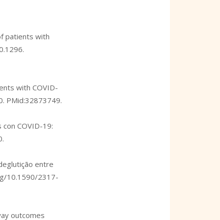
f patients with
20.1296
.
ients with COVID-
0
. PMid:32873749.
es con COVID-19:
0
.
deglutição entre
org/10.1590/2317-
irway outcomes