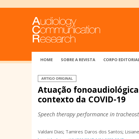
HOME
SOBRE A REVISTA
CORPO EDITORIA
ARTIGO ORIGINAL
Atuação fonoaudiológica
contexto da COVID-19
Speech therapy performance in tracheost
Valdani Dias
;
Tamires Daros dos Santos
;
Lisian