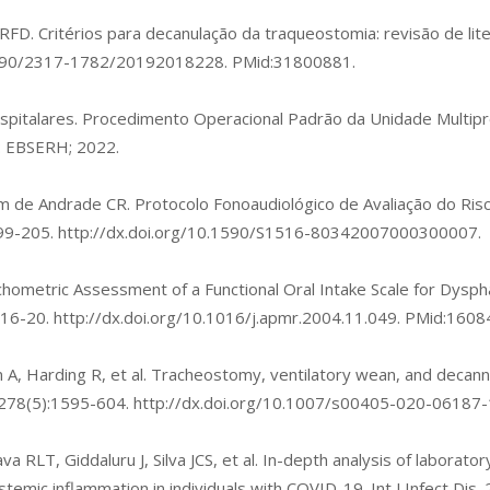
RFD. Critérios para decanulação da traqueostomia: revisão de lit
.1590/2317-1782/20192018228
. PMid:31800881.
pitalares. Procedimento Operacional Padrão da Unidade Multipro
a: EBSERH; 2022.
m de Andrade CR. Protocolo Fonoaudiológico de Avaliação do Risc
199-205.
http://dx.doi.org/10.1590/S1516-80342007000300007
.
hometric Assessment of a Functional Oral Intake Scale for Dyspha
516-20.
http://dx.doi.org/10.1016/j.apmr.2004.11.049
. PMid:1608
m A, Harding R, et al. Tracheostomy, ventilatory wean, and decan
o;278(5):1595-604.
http://dx.doi.org/10.1007/s00405-020-06187-
a RLT, Giddaluru J, Silva JCS, et al. In-depth analysis of laborat
temic inflammation in individuals with COVID-19. Int J Infect Dis