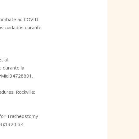
 combate ao COVID-
os cuidados durante
 al.
a durante la
 PMid:34728891.
ures. Rockville:
e for Tracheostomy
(3):1320-34.