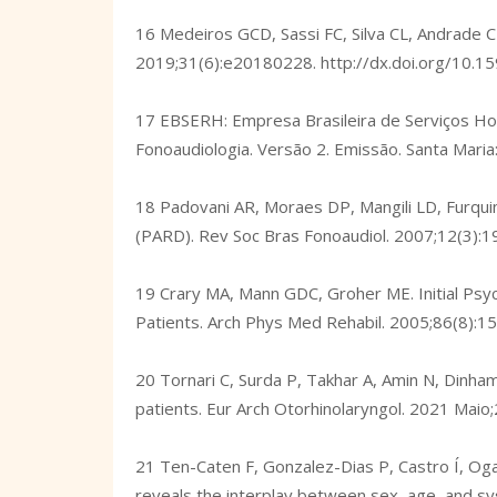
16 Medeiros GCD, Sassi FC, Silva CL, Andrade C
2019;31(6):e20180228.
http://dx.doi.org/10
17 EBSERH: Empresa Brasileira de Serviços Hos
Fonoaudiologia. Versão 2. Emissão. Santa Mari
18 Padovani AR, Moraes DP, Mangili LD, Furqui
(PARD). Rev Soc Bras Fonoaudiol. 2007;12(3):
19 Crary MA, Mann GDC, Groher ME. Initial Psyc
Patients. Arch Phys Med Rehabil. 2005;86(8):1
20 Tornari C, Surda P, Takhar A, Amin N, Dinha
patients. Eur Arch Otorhinolaryngol. 2021 Mai
21 Ten-Caten F, Gonzalez-Dias P, Castro Í, Ogav
reveals the interplay between sex, age, and sys