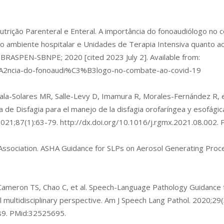
trição Parenteral e Enteral. A importância do fonoaudiólogo no
o ambiente hospitalar e Unidades de Terapia Intensiva quanto a
 BRASPEN-SBNPE; 2020 [cited 2023 July 2]. Available from:
A2ncia-do-fonoaudi%C3%B3logo-no-combate-ao-covid-19
la-Solares MR, Salle-Levy D, Imamura R, Morales-Fernández R, et
de Disfagia para el manejo de la disfagia orofaríngea y esofágic
021;87(1):63-79.
http://dx.doi.org/10.1016/j.rgmx.2021.08.002
.
sociation. ASHA Guidance for SLPs on Aerosol Generating Proced
 Cameron TS, Chao C, et al. Speech-Language Pathology Guidanc
 multidisciplinary perspective. Am J Speech Lang Pathol. 2020;29
89
. PMid:32525695.