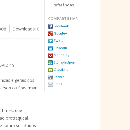
Referências
COMPARTILHAR
Facebook
308
Downloads: 0
Google+
Twitter
LinkedIn
Mendeley
StumbleUpon
OVID-19.
CiteULike
Reddit
ínicas e gerais dos
Email
 Pearson ou Spearman
e 1 mês, que
ão orotraqueal.
e foram solicitados