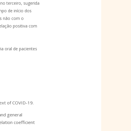
no terceiro, sugerida
mpo de início dos
as não com o
elação positiva com
ia oral de pacientes
text of COVID-19.
 and general
lation coefficient