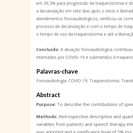
em 39,3% para progressão da traqueostomia e da 
a decanulação em sete dias após o início e libera
atendimentos fonoaudiológicos, verificou-se corr
processo de decanulação e com o tempo de traqu
o tempo de uso da traqueostomia e até a liberação
Conclusão:
A atuação fonoaudiológica contribuiu 
internados por COVID-19 e submetidos à traqueo
Palavras-chave
Fonoaudiologia; COVID-19; Traqueostomia; Transto
Abstract
Purpose:
To describe the contributions of spe
Methods:
Retrospective descriptive and quantit
variables from patients and speech therapy inte
was adopted and a significance level of 5% (p< 