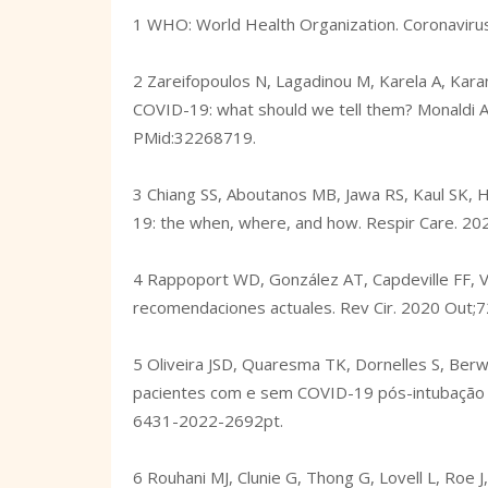
1 WHO: World Health Organization. Coronavir
2 Zareifopoulos N, Lagadinou M, Karela A, Karant
COVID-19: what should we tell them? Monaldi A
PMid:32268719.
3 Chiang SS, Aboutanos MB, Jawa RS, Kaul SK, H
19: the when, where, and how. Respir Care. 2
4 Rappoport WD, González AT, Capdeville FF, V
recomendaciones actuales. Rev Cir. 2020 Out;
5 Oliveira JSD, Quaresma TK, Dornelles S, Ber
pacientes com e sem COVID-19 pós-intubação 
6431-2022-2692pt
.
6 Rouhani MJ, Clunie G, Thong G, Lovell L, Roe 