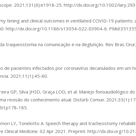
oscope. 2021;131(6):e1918-25.
http://dx.doi.org/10.1002/lary.29
tomy timing and clinical outcomes in ventilated COVID-19 patients:
40.
http://dx.doi.org/10.1186/s13054-022-03904-6
. PMid:35135
 da traqueostomia na comunicação e na deglutição. Rev Bras Ciru
co de pacientes infectados por coronavírus decanulados em um hos
ncia. 2021;11(1):45-60.
reira GP, Silva JHSD, Graça LOD, et al. Manejo fonoaudiológico do
a revisão do conhecimento atual. Distúrb Comun. 2021;33(1):17
33i1p178-185
.
i LY, Tonelotto A. Speech therapy and tracheostomy rehabilita
 Clinical Medicine. 02 Apr 2021. Preprint.
http://dx.doi.org/10.21