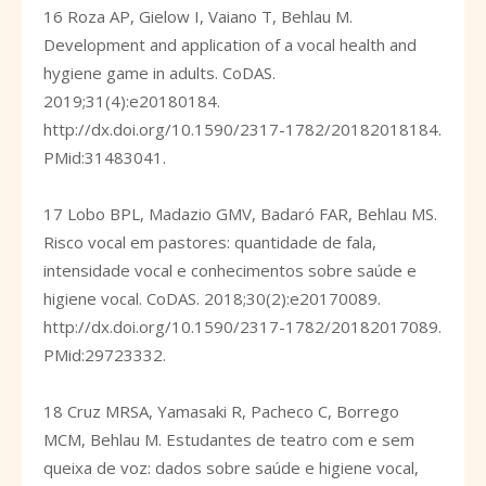
16 Roza AP, Gielow I, Vaiano T, Behlau M.
Development and application of a vocal health and
hygiene game in adults. CoDAS.
2019;31(4):e20180184.
http://dx.doi.org/10.1590/2317-1782/20182018184
.
PMid:31483041.
17 Lobo BPL, Madazio GMV, Badaró FAR, Behlau MS.
Risco vocal em pastores: quantidade de fala,
intensidade vocal e conhecimentos sobre saúde e
higiene vocal. CoDAS. 2018;30(2):e20170089.
http://dx.doi.org/10.1590/2317-1782/20182017089
.
PMid:29723332.
18 Cruz MRSA, Yamasaki R, Pacheco C, Borrego
MCM, Behlau M. Estudantes de teatro com e sem
queixa de voz: dados sobre saúde e higiene vocal,