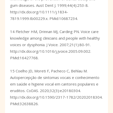
gum diseases. Aust Dent J. 1999;44(4):253-8.
http://dx.doi.org/10.1111/j.1834-
7819.1999.tb00229.x
. PMid:10687234.
14 Fletcher HM, Drinnan MJ, Carding PN. Voice care
knowledge among clinicians and people with healthy
voices or dysphonia. J Voice. 2007;21(1):80-91.
http://dx.doi.org/10.1016/j.jvoice.2005.09.002
.
PMid:16427768.
15 Coelho JD, Moreti F, Pacheco C, Behlau M.
Autopercepção de sintomas vocais e conhecimento
em saúde e higiene vocal em cantores populares e
eruditos. CoDAS. 2020;32(3):e20180304.
http://dx.doi.org/10.1590/2317-1782/20202018304
.
PMid:32638826.