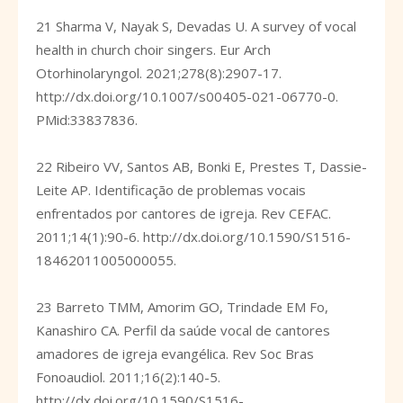
21 Sharma V, Nayak S, Devadas U. A survey of vocal
health in church choir singers. Eur Arch
Otorhinolaryngol. 2021;278(8):2907-17.
http://dx.doi.org/10.1007/s00405-021-06770-0
.
PMid:33837836.
22 Ribeiro VV, Santos AB, Bonki E, Prestes T, Dassie-
Leite AP. Identificação de problemas vocais
enfrentados por cantores de igreja. Rev CEFAC.
2011;14(1):90-6.
http://dx.doi.org/10.1590/S1516-
18462011005000055
.
23 Barreto TMM, Amorim GO, Trindade EM Fo,
Kanashiro CA. Perfil da saúde vocal de cantores
amadores de igreja evangélica. Rev Soc Bras
Fonoaudiol. 2011;16(2):140-5.
http://dx.doi.org/10.1590/S1516-