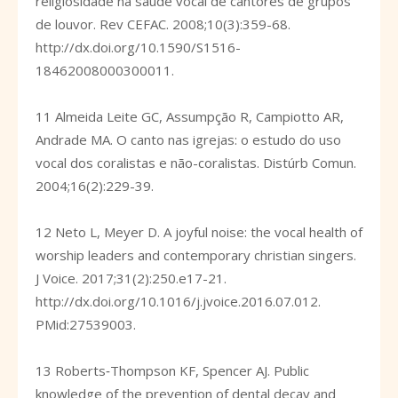
religiosidade na saúde vocal de cantores de grupos
de louvor. Rev CEFAC. 2008;10(3):359-68.
http://dx.doi.org/10.1590/S1516-
18462008000300011
.
11 Almeida Leite GC, Assumpção R, Campiotto AR,
Andrade MA. O canto nas igrejas: o estudo do uso
vocal dos coralistas e não-coralistas. Distúrb Comun.
2004;16(2):229-39.
12 Neto L, Meyer D. A joyful noise: the vocal health of
worship leaders and contemporary christian singers.
J Voice. 2017;31(2):250.e17-21.
http://dx.doi.org/10.1016/j.jvoice.2016.07.012
.
PMid:27539003.
13 Roberts‐Thompson KF, Spencer AJ. Public
knowledge of the prevention of dental decay and