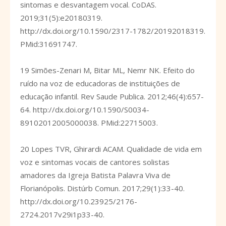
sintomas e desvantagem vocal. CoDAS.
2019;31(5):e20180319.
http://dx.doi.org/10.1590/2317-1782/20192018319
.
PMid:31691747.
19 Simões-Zenari M, Bitar ML, Nemr NK. Efeito do
ruído na voz de educadoras de instituições de
educação infantil. Rev Saude Publica. 2012;46(4):657-
64.
http://dx.doi.org/10.1590/S0034-
89102012005000038
. PMid:22715003.
20 Lopes TVR, Ghirardi ACAM. Qualidade de vida em
voz e sintomas vocais de cantores solistas
amadores da Igreja Batista Palavra Viva de
Florianópolis. Distúrb Comun. 2017;29(1):33-40.
http://dx.doi.org/10.23925/2176-
2724.2017v29i1p33-40
.