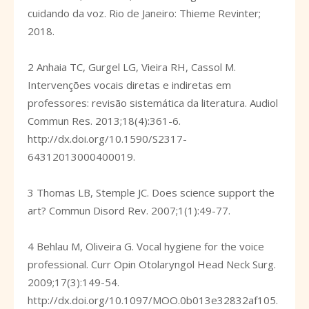
cuidando da voz. Rio de Janeiro: Thieme Revinter;
2018.
2 Anhaia TC, Gurgel LG, Vieira RH, Cassol M.
Intervenções vocais diretas e indiretas em
professores: revisão sistemática da literatura. Audiol
Commun Res. 2013;18(4):361-6.
http://dx.doi.org/10.1590/S2317-
64312013000400019
.
3 Thomas LB, Stemple JC. Does science support the
art? Commun Disord Rev. 2007;1(1):49-77.
4 Behlau M, Oliveira G. Vocal hygiene for the voice
professional. Curr Opin Otolaryngol Head Neck Surg.
2009;17(3):149-54.
http://dx.doi.org/10.1097/MOO.0b013e32832af105
.