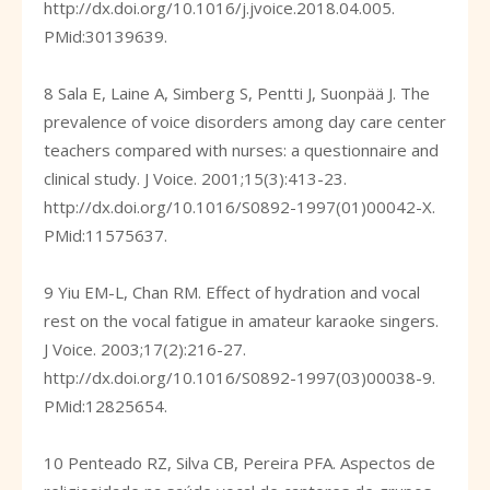
http://dx.doi.org/10.1016/j.jvoice.2018.04.005
.
PMid:30139639.
8 Sala E, Laine A, Simberg S, Pentti J, Suonpää J. The
prevalence of voice disorders among day care center
teachers compared with nurses: a questionnaire and
clinical study. J Voice. 2001;15(3):413-23.
http://dx.doi.org/10.1016/S0892-1997(01)00042-X
.
PMid:11575637.
9 Yiu EM-L, Chan RM. Effect of hydration and vocal
rest on the vocal fatigue in amateur karaoke singers.
J Voice. 2003;17(2):216-27.
http://dx.doi.org/10.1016/S0892-1997(03)00038-9
.
PMid:12825654.
10 Penteado RZ, Silva CB, Pereira PFA. Aspectos de