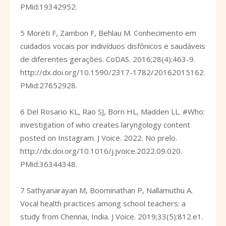
PMid:19342952.
5 Moreti F, Zambon F, Behlau M. Conhecimento em
cuidados vocais por indivíduos disfônicos e saudáveis
de diferentes gerações. CoDAS. 2016;28(4):463-9.
http://dx.doi.org/10.1590/2317-1782/20162015162
.
PMid:27652928.
6 Del Rosario KL, Rao SJ, Born HL, Madden LL. #Who:
investigation of who creates laryngology content
posted on Instagram. J Voice. 2022. No prelo.
http://dx.doi.org/10.1016/j.jvoice.2022.09.020
.
PMid:36344348.
7 Sathyanarayan M, Boominathan P, Nallamuthu A.
Vocal health practices among school teachers: a
study from Chennai, India. J Voice. 2019;33(5):812.e1.